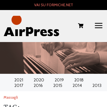
Skip
VAI SU FORMICHE.NET
to
content
2021
2020
2019
2018
2017
2016
2015
2014
2013
Massagli