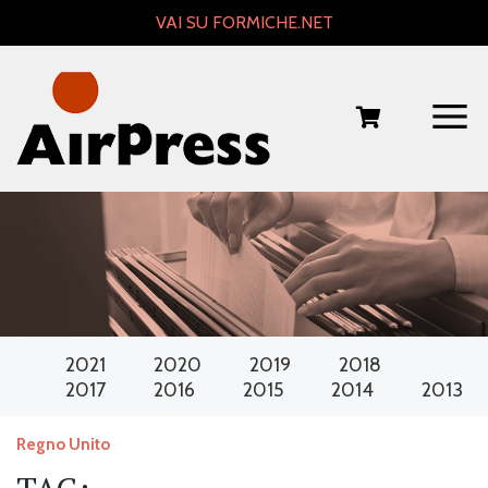
Skip
VAI SU FORMICHE.NET
to
content
2021
2020
2019
2018
2017
2016
2015
2014
2013
Regno Unito