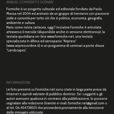
ANALISI, COMMENTI E SCENARI
Formiche è un progetto culturale ed editoriale fondato da Paolo
Messa nel 2004 ed animato da un gruppo di trentenni con passione
civile e curiosità per tutto ciò che è politica, economia, geografia,
ambiente e cultura.
Nato come rivista cartacea, oggi l’iniziativa Formiche è articolata
attraverso il mensile (disponibile anche in versione elettronica), la
testata quotidiana on-line www.formiche.net, una testata
specializzata in difesa ed aerospazio “Airpress”
(www.airpressonline.it) e un programma di seminari a porte chiuse
“Landscapes”.
INFORMAZIONE
Le foto presenti su Formiche.net sono state in larga parte prese da
Internet e quindi valutate di pubblico dominio. Se i soggetti o gli
autori avessero qualcosa in contrario alla pubblicazione, lo possono
segnalare alla redazione (tramite e-mail: formiche.net@gmail.com o
al tel. 06.45473850) che provvederà prontamente alla rimozione
delle immagini utilizzate.