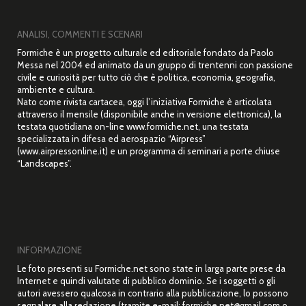
ANALISI, COMMENTI E SCENARI
Formiche è un progetto culturale ed editoriale fondato da Paolo
Messa nel 2004 ed animato da un gruppo di trentenni con passione
civile e curiosità per tutto ciò che è politica, economia, geografia,
ambiente e cultura.
Nato come rivista cartacea, oggi l’iniziativa Formiche è articolata
attraverso il mensile (disponibile anche in versione elettronica), la
testata quotidiana on-line www.formiche.net, una testata
specializzata in difesa ed aerospazio “Airpress”
(www.airpressonline.it) e un programma di seminari a porte chiuse
“Landscapes”.
INFORMAZIONE
Le foto presenti su Formiche.net sono state in larga parte prese da
Internet e quindi valutate di pubblico dominio. Se i soggetti o gli
autori avessero qualcosa in contrario alla pubblicazione, lo possono
segnalare alla redazione (tramite e-mail: formiche.net@gmail.com o