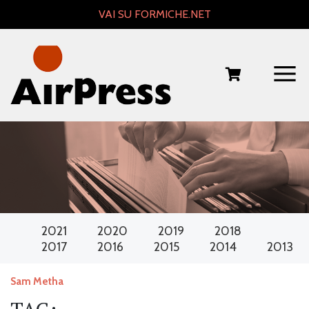
Skip
VAI SU FORMICHE.NET
to
content
2021
2020
2019
2018
2017
2016
2015
2014
2013
Sam Metha