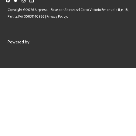
Copyright © 2026 Airpress. – Base per Altezza srl Corso Vittorio Emanuele II, n. 18,
Partita IVA 05831140966 |
Privacy Policy.
Powered by