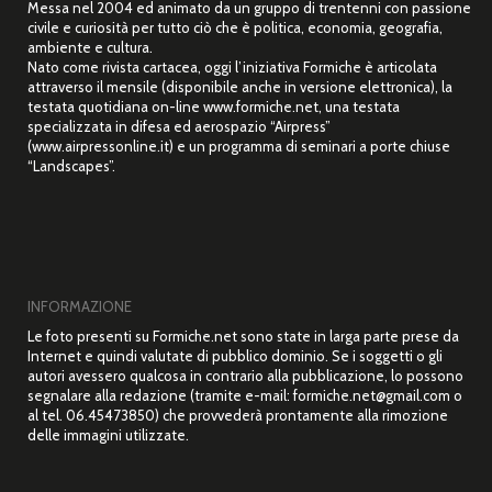
Messa nel 2004 ed animato da un gruppo di trentenni con passione
civile e curiosità per tutto ciò che è politica, economia, geografia,
ambiente e cultura.
Nato come rivista cartacea, oggi l’iniziativa Formiche è articolata
attraverso il mensile (disponibile anche in versione elettronica), la
testata quotidiana on-line www.formiche.net, una testata
specializzata in difesa ed aerospazio “Airpress”
(www.airpressonline.it) e un programma di seminari a porte chiuse
“Landscapes”.
INFORMAZIONE
Le foto presenti su Formiche.net sono state in larga parte prese da
Internet e quindi valutate di pubblico dominio. Se i soggetti o gli
autori avessero qualcosa in contrario alla pubblicazione, lo possono
segnalare alla redazione (tramite e-mail: formiche.net@gmail.com o
al tel. 06.45473850) che provvederà prontamente alla rimozione
delle immagini utilizzate.