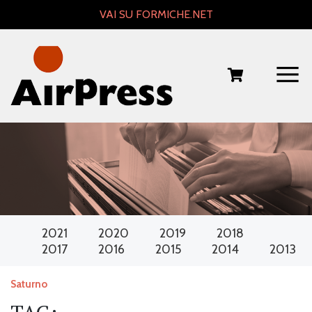
Skip
VAI SU FORMICHE.NET
to
content
2021
2020
2019
2018
2017
2016
2015
2014
2013
Saturno