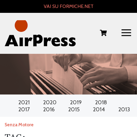
Skip
VAI SU FORMICHE.NET
to
content
2021
2020
2019
2018
2017
2016
2015
2014
2013
Senza Motore