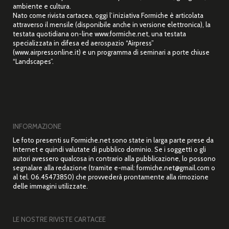
ambiente e cultura.
Nato come rivista cartacea, oggi l’iniziativa Formiche è articolata
attraverso il mensile (disponibile anche in versione elettronica), la
testata quotidiana on-line www.formiche.net, una testata
specializzata in difesa ed aerospazio “Airpress”
(www.airpressonline.it) e un programma di seminari a porte chiuse
“Landscapes”.
INFORMAZIONE
Le foto presenti su Formiche.net sono state in larga parte prese da
Internet e quindi valutate di pubblico dominio. Se i soggetti o gli
autori avessero qualcosa in contrario alla pubblicazione, lo possono
segnalare alla redazione (tramite e-mail: formiche.net@gmail.com o
al tel. 06.45473850) che provvederà prontamente alla rimozione
delle immagini utilizzate.
LE NOSTRE RIVISTE CARTACEE