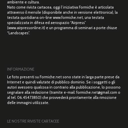
ambiente e cultura.
Nato come rivista cartacea, oggi l’iniziativa Formiche è articolata
attraverso il mensile (disponibile anche in versione elettronica), la
testata quotidiana on-line www.formiche.net, una testata
specializzata in difesa ed aerospazio “Airpress”
(www.airpressonline.it) e un programma di seminari a porte chiuse
“Landscapes”.
INFORMAZIONE
Le foto presenti su Formiche.net sono state in larga parte prese da
Internet e quindi valutate di pubblico dominio. Se i soggetti o gli
autori avessero qualcosa in contrario alla pubblicazione, lo possono
segnalare alla redazione (tramite e-mail: formiche.net@gmail.com o
al tel. 06.45473850) che provvederà prontamente alla rimozione
delle immagini utilizzate.
LE NOSTRE RIVISTE CARTACEE