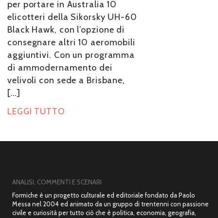
per portare in Australia 10
elicotteri della Sikorsky UH-60
Black Hawk, con l’opzione di
consegnare altri 10 aeromobili
aggiuntivi. Con un programma
di ammodernamento dei
velivoli con sede a Brisbane,
[…]
LEGGI TUTTO
ANALISI, COMMENTI E SCENARI
Formiche è un progetto culturale ed editoriale fondato da Paolo
Messa nel 2004 ed animato da un gruppo di trentenni con passione
civile e curiosità per tutto ciò che è politica, economia, geografia,