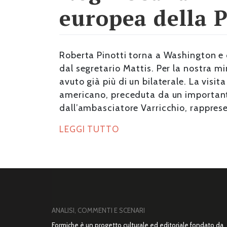
europea della P
Roberta Pinotti torna a Washington e
dal segretario Mattis. Per la nostra m
avuto già più di un bilaterale. La visit
americano, preceduta da un important
dall’ambasciatore Varricchio, rappres
LEGGI TUTTO
ANALISI, COMMENTI E SCENARI
Formiche è un progetto culturale ed editoriale fondato da