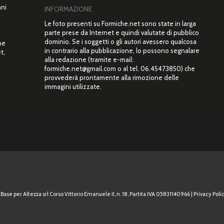
nni
INFORMAZIONE
Le foto presenti su Formiche.net sono state in larga
parte prese da Internet e quindi valutate di pubblico
dominio. Se i soggetti o gli autori avessero qualcosa
ne
in contrario alla pubblicazione, lo possono segnalare
t,
alla redazione (tramite e-mail:
”
formiche.net@gmail.com o al tel. 06.45473850) che
provvederà prontamente alla rimozione delle
immagini utilizzate.
Base per Altezza srl Corso Vittorio Emanuele II, n. 18, Partita IVA 05831140966 |
Privacy Polic