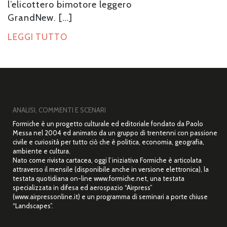
l’elicottero bimotore leggero
GrandNew. […]
LEGGI TUTTO
ANALISI, COMMENTI E SCENARI
Formiche è un progetto culturale ed editoriale fondato da Paolo
Messa nel 2004 ed animato da un gruppo di trentenni con passione
civile e curiosità per tutto ciò che è politica, economia, geografia,
ambiente e cultura.
Nato come rivista cartacea, oggi l’iniziativa Formiche è articolata
attraverso il mensile (disponibile anche in versione elettronica), la
testata quotidiana on-line www.formiche.net, una testata
specializzata in difesa ed aerospazio “Airpress”
(www.airpressonline.it) e un programma di seminari a porte chiuse
“Landscapes”.