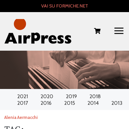
Skip
VAI SU FORMICHE.NET
to
content
2021
2020
2019
2018
2017
2016
2015
2014
2013
Alenia Aermacchi