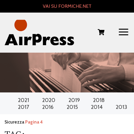
Skip
VAI SU FORMICHE.NET
to
content
2021
2020
2019
2018
2017
2016
2015
2014
2013
Sicurezza
Pagina 4