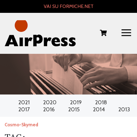
Skip
VAI SU FORMICHE.NET
to
content
2021
2020
2019
2018
2017
2016
2015
2014
2013
Cosmo-Skymed