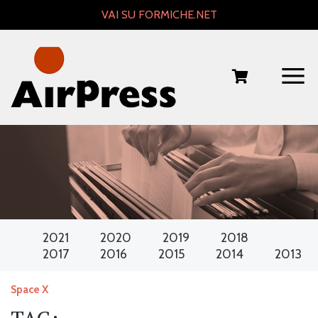
Skip
VAI SU FORMICHE.NET
to
content
2021
2020
2019
2018
2017
2016
2015
2014
2013
Space X